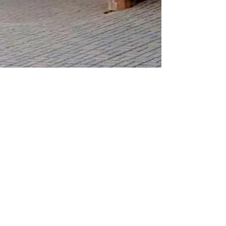
ADRESSE
Wolfsweg 1
92263 Ebermannsdorf
KONTAKT
Ferienwohnung.ebermannsdorf@gmail.co
m
Telefon :
09624922750